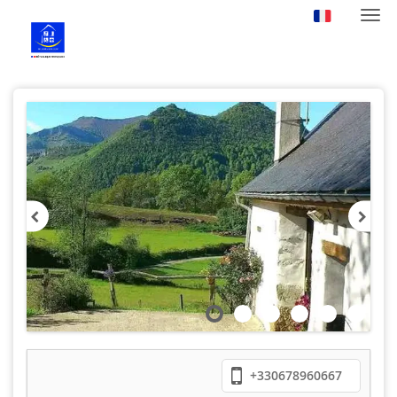
Navi
+330678960667