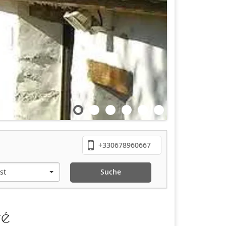
+330678960667
st
Suche
ré