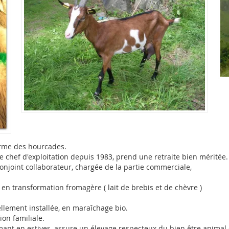
erme des hourcades.
que chef d'exploitation depuis 1983, prend une retraite bien méritée.
 conjoint collaborateur, chargée de la partie commerciale,
1, en transformation fromagère ( lait de brebis et de chèvre )
ellement installée, en maraîchage bio.
ion familiale.
ant en estives, assure un élevage respecteux du bien être animal 