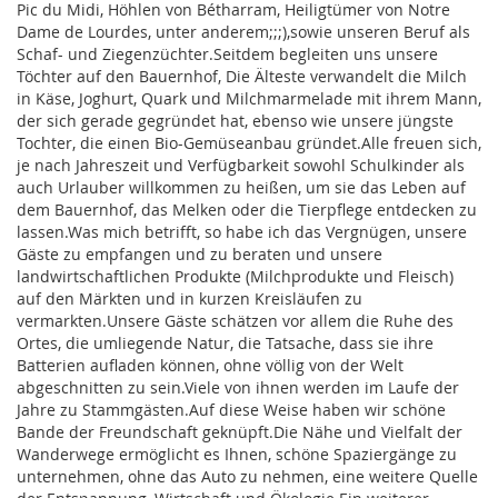
Pic du Midi, Höhlen von Bétharram, Heiligtümer von Notre
Dame de Lourdes, unter anderem;;;),sowie unseren Beruf als
Schaf- und Ziegenzüchter.Seitdem begleiten uns unsere
Töchter auf den Bauernhof, Die Älteste verwandelt die Milch
in Käse, Joghurt, Quark und Milchmarmelade mit ihrem Mann,
der sich gerade gegründet hat, ebenso wie unsere jüngste
Tochter, die einen Bio-Gemüseanbau gründet.Alle freuen sich,
je nach Jahreszeit und Verfügbarkeit sowohl Schulkinder als
auch Urlauber willkommen zu heißen, um sie das Leben auf
dem Bauernhof, das Melken oder die Tierpflege entdecken zu
lassen.Was mich betrifft, so habe ich das Vergnügen, unsere
Gäste zu empfangen und zu beraten und unsere
landwirtschaftlichen Produkte (Milchprodukte und Fleisch)
auf den Märkten und in kurzen Kreisläufen zu
vermarkten.Unsere Gäste schätzen vor allem die Ruhe des
Ortes, die umliegende Natur, die Tatsache, dass sie ihre
Batterien aufladen können, ohne völlig von der Welt
abgeschnitten zu sein.Viele von ihnen werden im Laufe der
Jahre zu Stammgästen.Auf diese Weise haben wir schöne
Bande der Freundschaft geknüpft.Die Nähe und Vielfalt der
Wanderwege ermöglicht es Ihnen, schöne Spaziergänge zu
unternehmen, ohne das Auto zu nehmen, eine weitere Quelle