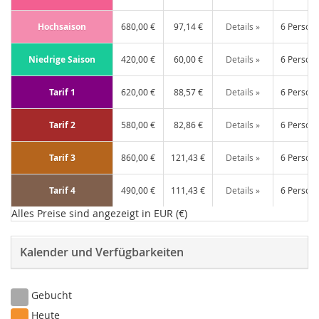
Hochsaison
680,00 €
97,14 €
Details »
6 Person
Niedrige Saison
420,00 €
60,00 €
Details »
6 Person
Tarif 1
620,00 €
88,57 €
Details »
6 Person
Tarif 2
580,00 €
82,86 €
Details »
6 Person
Tarif 3
860,00 €
121,43 €
Details »
6 Person
Tarif 4
490,00 €
111,43 €
Details »
6 Person
Alles Preise sind angezeigt in EUR (€)
Kalender und Verfügbarkeiten
Gebucht
Heute