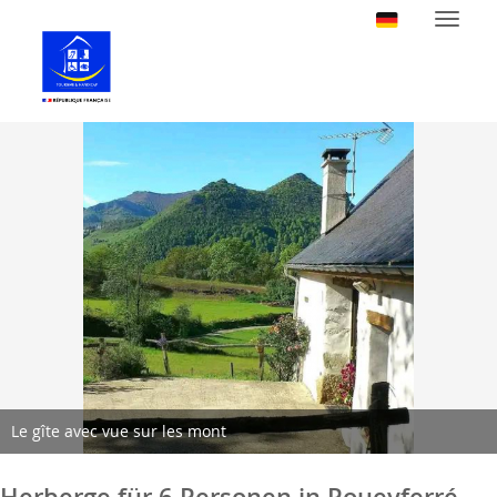
Naviga
Le gîte avec vue sur les mont
Herberge für 6 Personen in Poueyferré