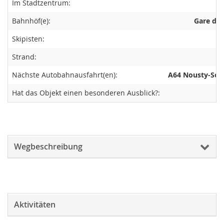
Im Stadtzentrum:
Bahnhöf(e):
Gare de 
Skipisten:
Strand:
Nächste Autobahnausfahrt(en):
A64 Nousty-Sou
Hat das Objekt einen besonderen Ausblick?:
Wegbeschreibung
Aktivitäten