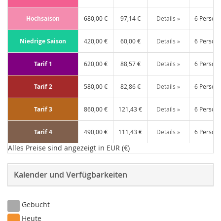
Hochsaison
680,00 €
97,14 €
Details »
6 Person
Niedrige Saison
420,00 €
60,00 €
Details »
6 Person
Tarif 1
620,00 €
88,57 €
Details »
6 Person
Tarif 2
580,00 €
82,86 €
Details »
6 Person
Tarif 3
860,00 €
121,43 €
Details »
6 Person
Tarif 4
490,00 €
111,43 €
Details »
6 Person
Alles Preise sind angezeigt in EUR (€)
Kalender und Verfügbarkeiten
Gebucht
Heute