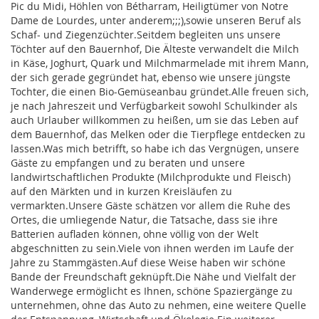
Pic du Midi, Höhlen von Bétharram, Heiligtümer von Notre
Dame de Lourdes, unter anderem;;;),sowie unseren Beruf als
Schaf- und Ziegenzüchter.Seitdem begleiten uns unsere
Töchter auf den Bauernhof, Die Älteste verwandelt die Milch
in Käse, Joghurt, Quark und Milchmarmelade mit ihrem Mann,
der sich gerade gegründet hat, ebenso wie unsere jüngste
Tochter, die einen Bio-Gemüseanbau gründet.Alle freuen sich,
je nach Jahreszeit und Verfügbarkeit sowohl Schulkinder als
auch Urlauber willkommen zu heißen, um sie das Leben auf
dem Bauernhof, das Melken oder die Tierpflege entdecken zu
lassen.Was mich betrifft, so habe ich das Vergnügen, unsere
Gäste zu empfangen und zu beraten und unsere
landwirtschaftlichen Produkte (Milchprodukte und Fleisch)
auf den Märkten und in kurzen Kreisläufen zu
vermarkten.Unsere Gäste schätzen vor allem die Ruhe des
Ortes, die umliegende Natur, die Tatsache, dass sie ihre
Batterien aufladen können, ohne völlig von der Welt
abgeschnitten zu sein.Viele von ihnen werden im Laufe der
Jahre zu Stammgästen.Auf diese Weise haben wir schöne
Bande der Freundschaft geknüpft.Die Nähe und Vielfalt der
Wanderwege ermöglicht es Ihnen, schöne Spaziergänge zu
unternehmen, ohne das Auto zu nehmen, eine weitere Quelle