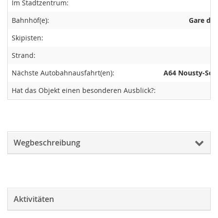
Im Stadtzentrum:
Bahnhöf(e):
Gare de 
Skipisten:
Strand:
Nächste Autobahnausfahrt(en):
A64 Nousty-Sou
Hat das Objekt einen besonderen Ausblick?:
Wegbeschreibung
Aktivitäten